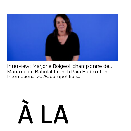
Interview : Marjorie Boigeol, championne de...
Cha
Marraine du Babolat French Para Badminton
Apr
International 2026, compétition...
en..
À LA