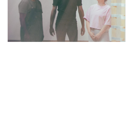
Festival Météo 2026 avec
Musungu à Mulhouse
samedi 22 août - 19h00
à
20h30