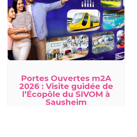
Portes Ouvertes m2A
2026 : Visite guidée de
l’Écopôle du SIVOM à
Sausheim
samedi 29 août