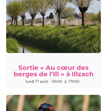
Sortie « Au cœur des
berges de l’Ill » à Illzach
lundi 17 août - 15h00
à
17h00