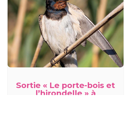
Sortie « Le porte-bois et
l’hirondelle » à
Staffelfelden
mercredi 19 août - 18h00
à
20h00