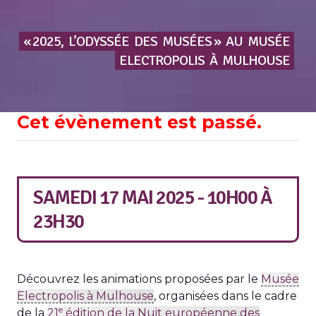
« 2025,
L’ODYSSÉE
DES
MUSÉES »
AU
MUSÉE
ELECTROPOLIS
À
MULHOUSE
Cet évènement est passé.
SAMEDI 17 MAI 2025 - 10H00
À
23H30
Découvrez les animations proposées par le
Musée
Electropolis à Mulhouse
, organisées dans le cadre
e
de la
21
édition de la Nuit européenne des