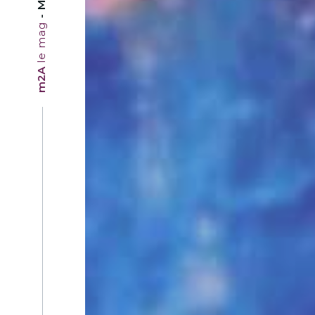
le mag
m2A