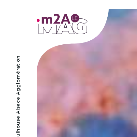
- Mulhouse Alsace Agglomération