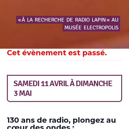
« À
LA
RECHERCHE
DE
RADIO
LAPIN »
AU
MUSÉE
ELECTROPOLIS
Cet évènement est passé.
SAMEDI 11 AVRIL
À
DIMANCHE
3 MAI
130 ans de radio, plongez au
cœur des ondes :