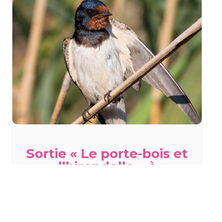
Sortie « Le porte-bois et
l’hirondelle » à
Staffelfelden
mercredi 19 août - 18h00
à
20h00