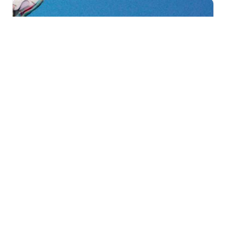
Vitalsport 2026 au
Décathlon à Wittenheim
samedi 29 août
à
dimanche 30 août