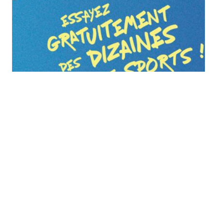
Vitalsport 2026 au
Décathlon à Wittenheim
samedi 29 août
à
dimanche 30 août