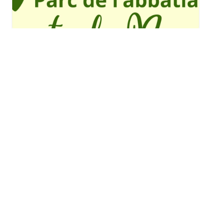
Spectacle de Rosinka à
Ottmarsheim
mercredi 12 août - 14h00
à
16h00