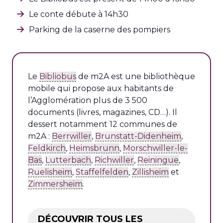
Le conte débute à 14h30
Parking de la caserne des pompiers
Le
Bibliobus
de m2A est une bibliothèque
mobile qui propose aux habitants de
l’Agglomération plus de 3 500
documents (livres, magazines, CD…). Il
dessert notamment 12 communes de
m2A :
Berrwiller
,
Brunstatt-Didenheim
,
Feldkirch
,
Heimsbrunn
,
Morschwiller-le-
Bas
,
Lutterbach
,
Richwiller
,
Reiningue
,
Ruelisheim
,
Staffelfelden
,
Zillisheim
et
Zimmersheim
.
DÉCOUVRIR TOUS LES