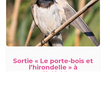
Sortie « Le porte-bois et
l’hirondelle » à
Staffelfelden
mercredi 19 août - 18h00
à
20h00