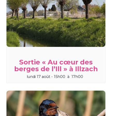
Sortie « Au cœur des
berges de l’Ill » à Illzach
lundi 17 août - 15h00
à
17h00