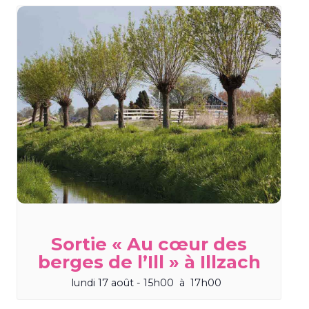
Sortie « Au cœur des
berges de l’Ill » à Illzach
lundi 17 août - 15h00
à
17h00