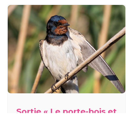
Sortie « Le porte-bois et
l’hirondelle » à
Staffelfelden
mercredi 19 août - 18h00
à
20h00