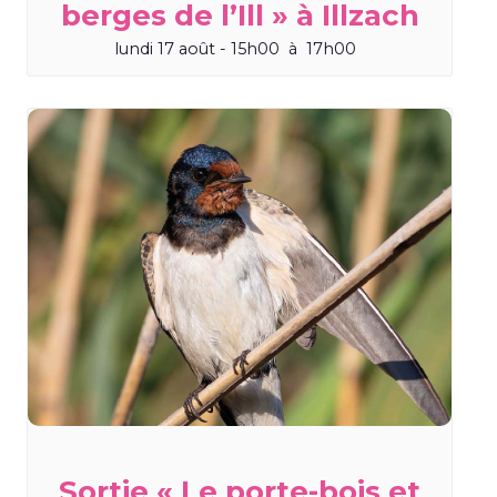
berges de l’Ill » à Illzach
lundi 17 août - 15h00
à
17h00
Sortie « Le porte-bois et