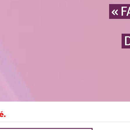
« 
é.