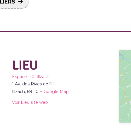
LIERS
LIEU
Espace 110, Illzach
1 Av. des Rives de l'Ill
Illzach
,
68110
+ Google Map
Voir Lieu site web