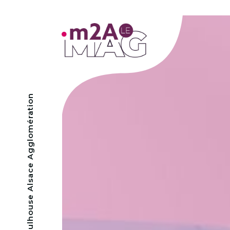
- Mulhouse Alsace Agglomération