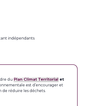
étant indépendants
adre du
Plan Climat Territorial
et
vironnementale est d’encourager et
 de réduire les déchets.