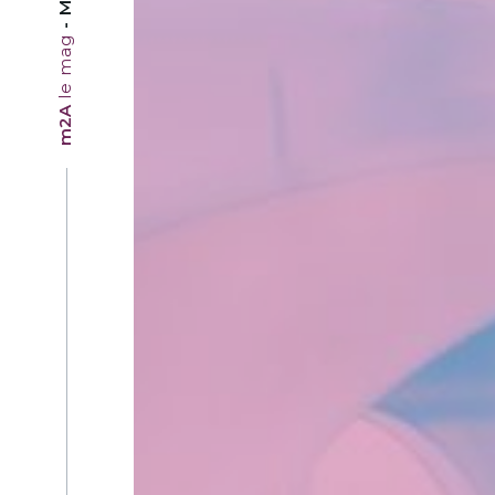
le mag
m2A