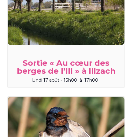
Sortie « Au cœur des
berges de l’Ill » à Illzach
lundi 17 août - 15h00
à
17h00