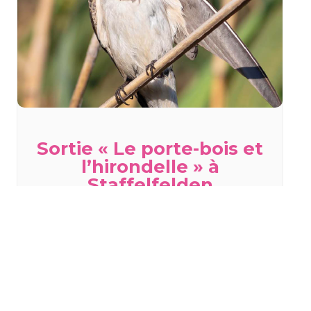
Sortie « Le porte-bois et
l’hirondelle » à
Staffelfelden
mercredi 19 août - 18h00
à
20h00