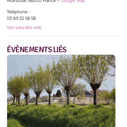
Mulhouse
,
68200
France
+ Google Map
Téléphone :
03 89 32 58 58
Voir Lieu site web
ÉVÈNEMENTS LIÉS