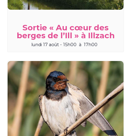
Sortie « Au cœur des
berges de l’Ill » à Illzach
lundi 17 août - 15h00
à
17h00