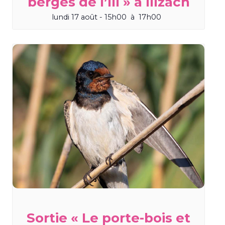
berges de l’Ill » à Illzach
lundi 17 août - 15h00
à
17h00
Sortie « Le porte-bois et