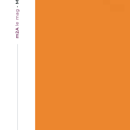
le mag
m2A