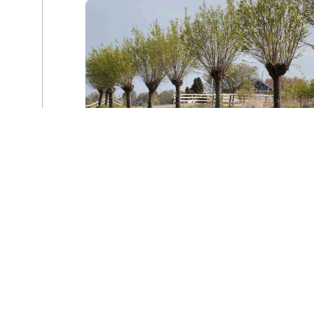
Sortie « Au cœur
des berges de l’Ill »
à Illzach
lundi 17 août - 15h00
à
17h00