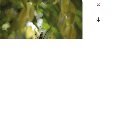
Sortie « Les mal-
aimées de la forêt »
à Zillisheim
mardi 25 août - 10h00
à
12h00