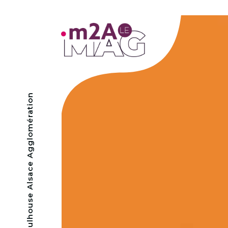
- Mulhouse Alsace Agglomération