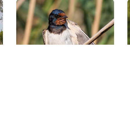
Sortie « Le porte-
bois et
l’hirondelle » à
Staffelfelden