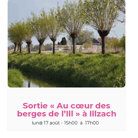
Sortie « Au cœur des
berges de l’Ill » à Illzach
lundi 17 août - 15h00
à
17h00