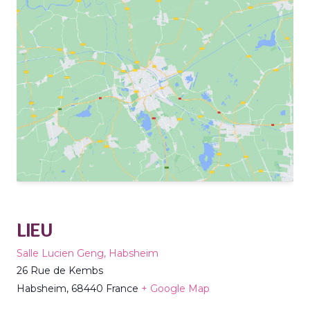
LIEU
Salle Lucien Geng, Habsheim
26 Rue de Kembs
Habsheim
,
68440
France
+ Google Map