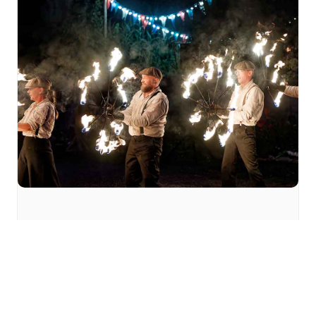
La fête au village à
l’Écomusée d’Alsace
vendredi 14 août - 17h00
à
22h00