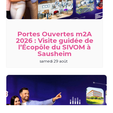
Portes Ouvertes m2A
2026 : Visite guidée de
l’Écopôle du SIVOM à
Sausheim
samedi 29 août