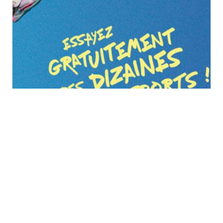
Vitalsport 2026 au
Décathlon à Wittenheim
samedi 29 août
à
dimanche 30 août