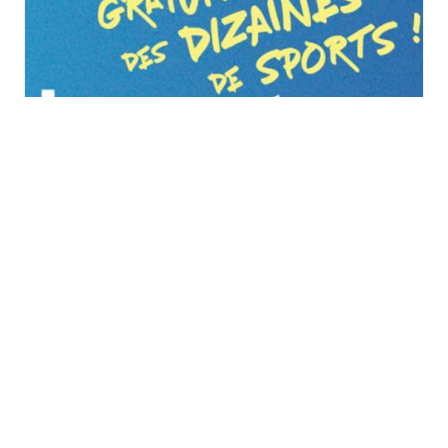
Vitalsport 2026 au
Décathlon à Wittenheim
samedi 29 août
à
dimanche 30 août
TOUS LES ÉVÈNEMENTS