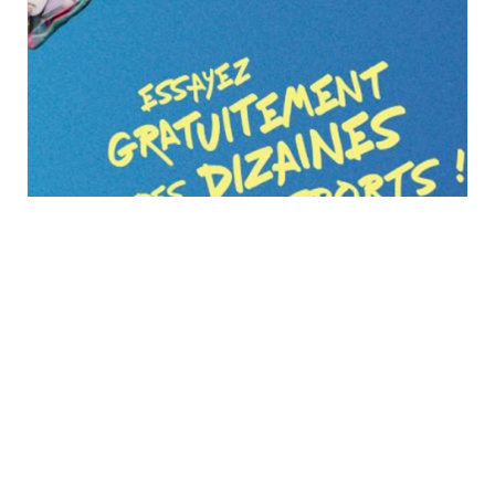
Vitalsport 2026 au
Décathlon à Wittenheim
samedi 29 août
à
dimanche 30 août