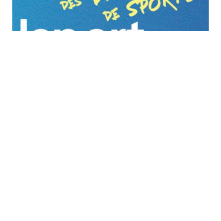
Vitalsport 2026 au
Décathlon à Wittenheim
samedi 29 août
à
dimanche 30 août
TOUS LES ÉVÈNEMENTS