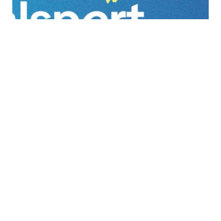
Vitalsport 2026 au
Décathlon à Wittenheim
samedi 29 août
à
dimanche 30 août
TOUS LES ÉVÈNEMENTS