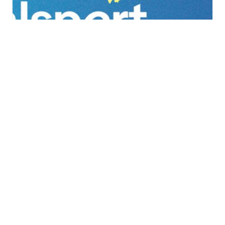
Vitalsport 2026 au
Décathlon à Wittenheim
samedi 29 août
à
dimanche 30 août
TOUS LES ÉVÈNEMENTS