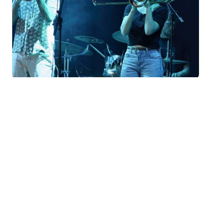
Festival Météo 2026
« Systeme Trappist » à
Mulhouse
mardi 18 août - 19h00
à
20h00