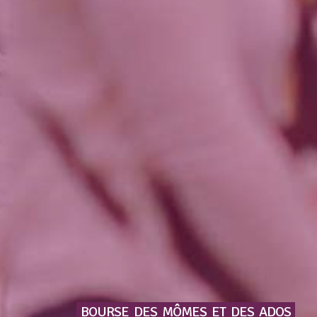
BOURSE
DES
MÔMES
ET
DES
ADOS