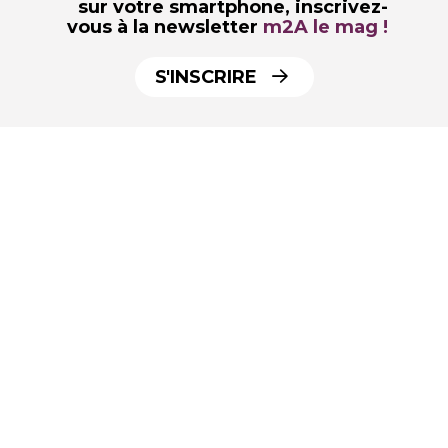
sur votre smartphone,
inscrivez-
vous à la newsletter
m2A le mag !
S'INSCRIRE
par
m2A le mag, le webzine de
l'agglomération Mulhouse Alsace
Agglomération : actualités, événements,
bons plans. m2A, un territoire en
mouvement !