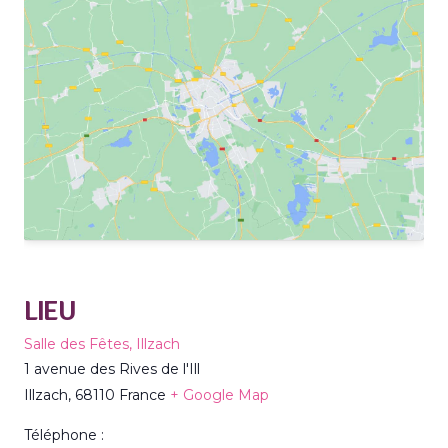
LIEU
Salle des Fêtes, Illzach
1 avenue des Rives de l'Ill
Illzach
,
68110
France
+ Google Map
Téléphone :