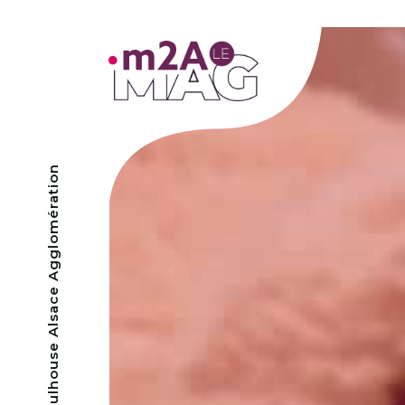
- Mulhouse Alsace Agglomération