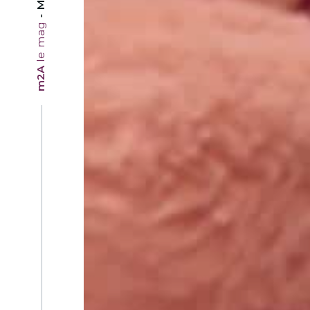
le mag
m2A