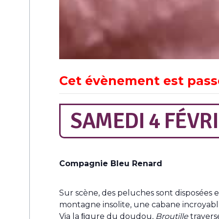
Cet évènement est pass
SAMEDI 4 FÉVRI
Compagnie Bleu Renard
Sur scène, des peluches sont disposées 
montagne insolite, une cabane incroyable
Via la ﬁgure du doudou,
Broutille
traverse