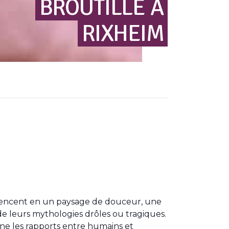
BROUTILLE
À
RIXHEIM
’agencent en un paysage de douceur, une
de leurs mythologies drôles ou tragiques.
mine les rapports entre humains et