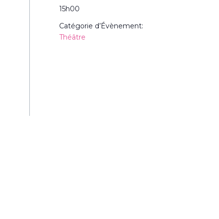
15h00
Catégorie d’Évènement:
Théâtre
Recevez les dernières a
inscrivez-vous à la news