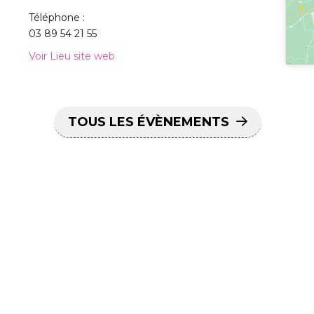
Téléphone :
03 89 54 21 55
Voir Lieu site web
TOUS LES ÉVÈNEMENTS
ctualités sur votre
S'INSCRIRE
smartphone,
letter
m2A le mag !