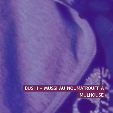
BUSHI
+
MUSSI
AU
NOUMATROUFF
À
MULHOUSE