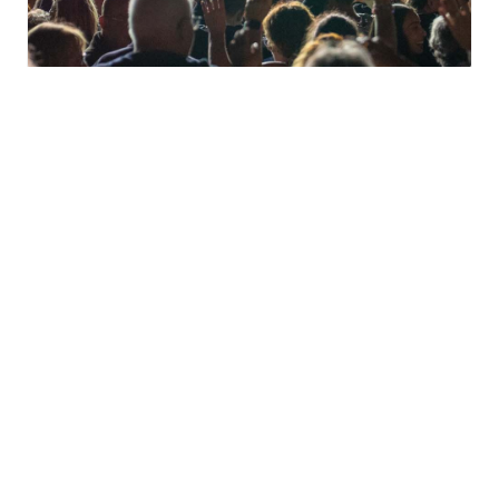
Un été aux Jardins à
Wittelsheim
vendredi 14 août - 18h30
à
23h30
TOUS LES ÉVÈNEMENTS