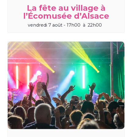
La fête au village à
l’Écomusée d’Alsace
vendredi 7 août - 17h00
à
22h00