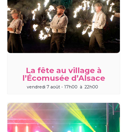
La fête au village à
l’Écomusée d’Alsace
vendredi 7 août - 17h00
à
22h00