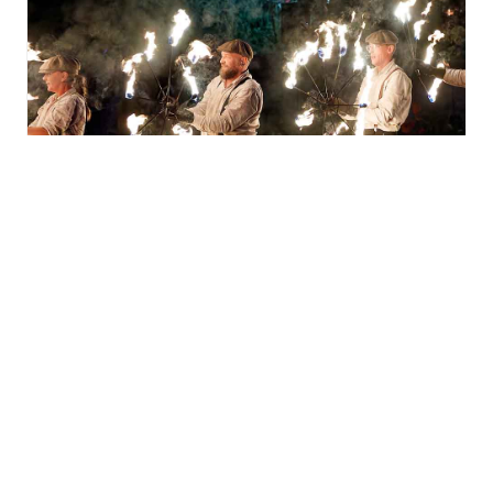
La fête au village à
l’Écomusée d’Alsace
vendredi 14 août - 17h00
à
22h00
TOUS LES ÉVÈNEMENTS