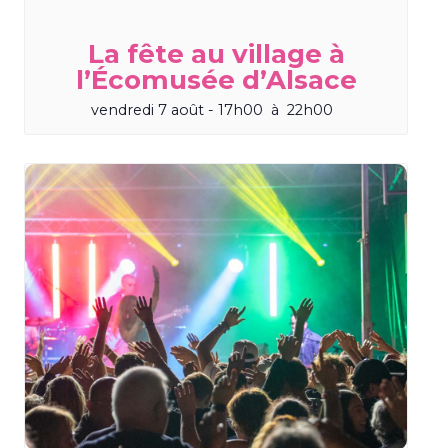
La fête au village à
l’Écomusée d’Alsace
vendredi 7 août - 17h00
à
22h00