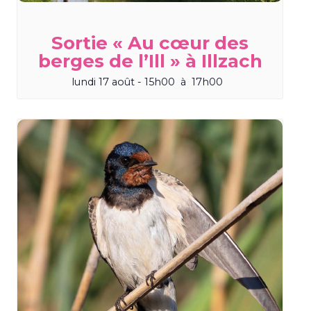
Sortie « Au cœur des
berges de l’Ill » à Illzach
lundi 17 août - 15h00
à
17h00