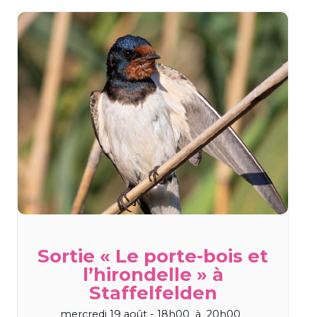
Sortie « Le porte-bois et
l’hirondelle » à
Staffelfelden
mercredi 19 août - 18h00
à
20h00