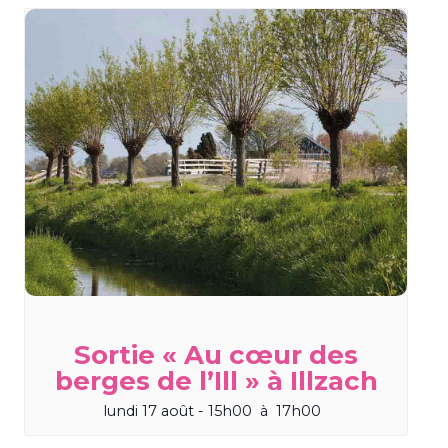
Sortie « Au cœur des
berges de l’Ill » à Illzach
lundi 17 août - 15h00
à
17h00