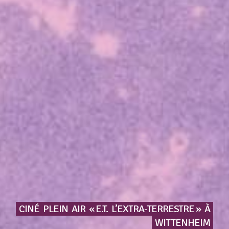
CINÉ
PLEIN
AIR
« E.T.
L’EXTRA-TERRESTRE »
À
WITTENHEIM