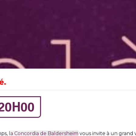
é.
 20H00
mps,
la Concordia de Baldersheim
vous invite à un grand v