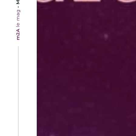
le mag
m2A