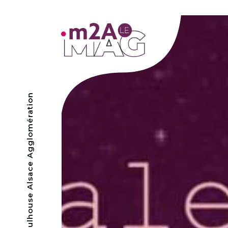
- Mulhouse Alsace Agglomération