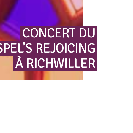
CONCERT
DU
PEL’S
REJOICING
À
RICHWILLER