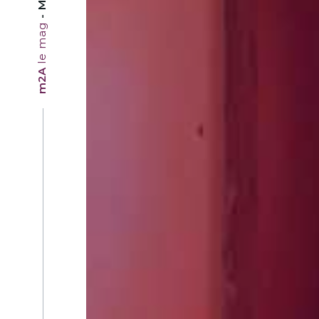
le mag
m2A