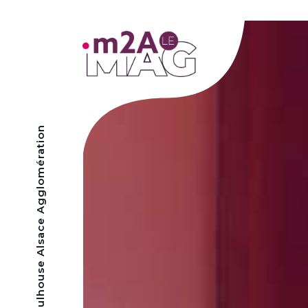
- Mulhouse Alsace Agglomération