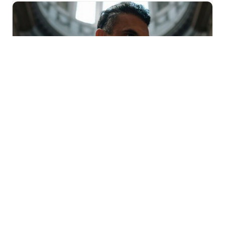
Festival Météo 2026
« Bambin Bamboche »
avec Mohammad Reza
Mortazavi à Mulhouse