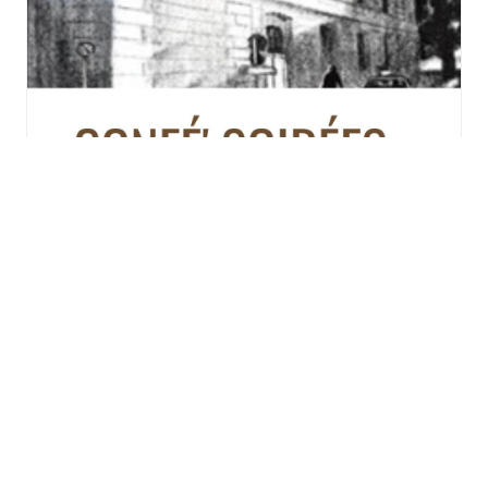
« Confé’ Soirées » au
Lerchenberg à Mulhouse :
Au Musée de l’Impression
sur Etoffes, histoire d’un
pillage
jeudi 12 novembre - 20h00
TOUS LES ÉVÈNEMENTS