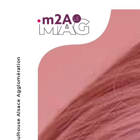
- Mulhouse Alsace Agglomération