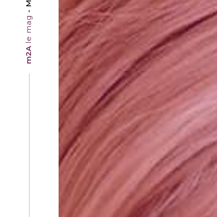
le mag
m2A