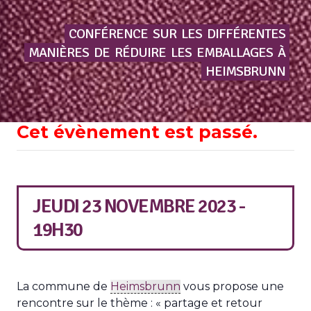
CONFÉRENCE
SUR
LES
DIFFÉRENTES
MANIÈRES
DE
RÉDUIRE
LES
EMBALLAGES
À
HEIMSBRUNN
Cet évènement est passé.
JEUDI 23 NOVEMBRE 2023 -
19H30
La commune de
Heimsbrunn
vous propose une
rencontre sur le thème : « partage et retour