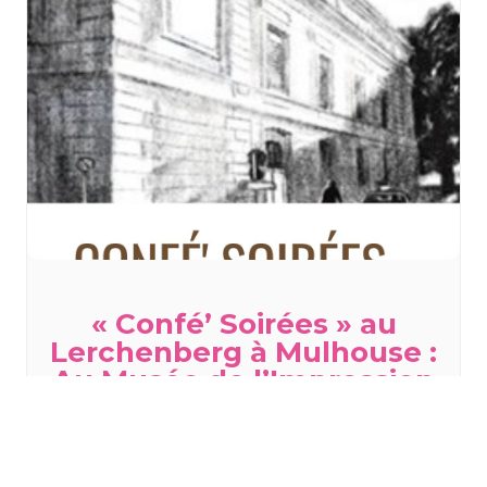
« Confé’ Soirées » au
Lerchenberg à Mulhouse :
Au Musée de l’Impression
sur Etoffes, histoire d’un
pillage
jeudi 12 novembre - 20h00