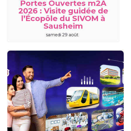
Portes Ouvertes m2A
2026 : Visite guidée de
l’Écopôle du SIVOM à
Sausheim
samedi 29 août