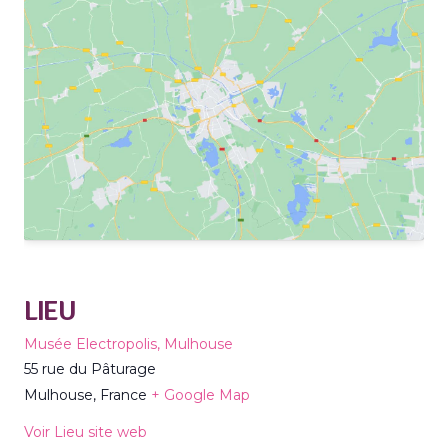
LIEU
Musée Electropolis, Mulhouse
55 rue du Pâturage
Mulhouse
,
France
+ Google Map
Voir Lieu site web