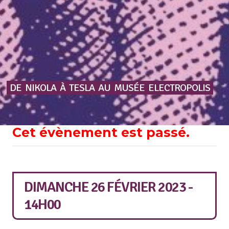
DE
NIKOLA
À
TESLA
AU
MUSÉE
ELECTROPOLIS
Cet évènement est passé.
DIMANCHE 26 FÉVRIER 2023 -
14H00