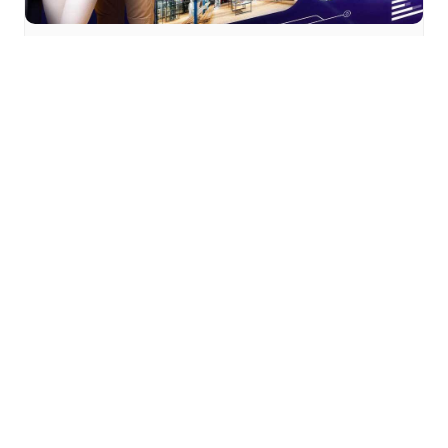
Portes Ouvertes m2A 2026
: Visite guidée du Musée
de la Mine et de la Potasse
à Wittelsheim
samedi 29 août
TOUS LES ÉVÈNEMENTS