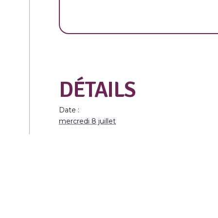
DÉTAILS
Date :
mercredi 8 juillet
Heure :
14h00 à 17h00
Catégorie d’Évènement:
Contes et lectures