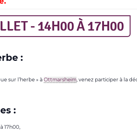
é.
LLET - 14H00
À
17H00
rbe :
ue sur l’herbe » à
Ottmarsheim
, venez participer à la d
es :
 à 17h00,