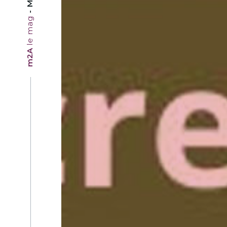
le mag
m2A