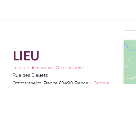
LIEU
Triangle de verdure, Ottmarsheim
Rue des Bleuets
Ottmarsheim
,
France
68490
France
+ Google
Map
Téléphone :
03 89 26 06 42
Voir Lieu site web