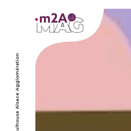
- Mulhouse Alsace Agglomération