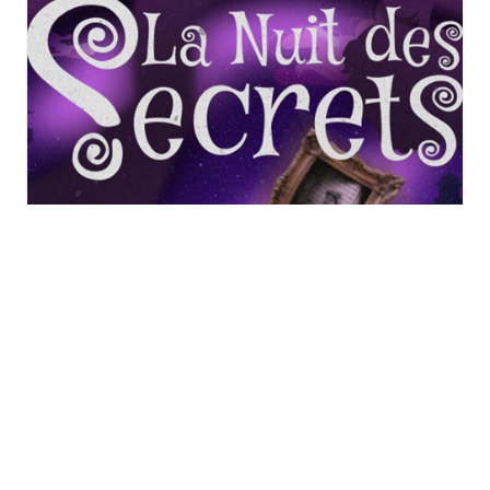
Nuit des Secrets au Parc
du Petit Prince à
Ungersheim
samedi 22 août - 10h00
à
23h00