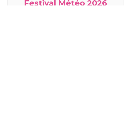
Festival Météo 2026
« Systeme Trappist » à
Mulhouse
mardi 18 août - 19h00
à
20h00