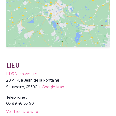
LIEU
ED&N, Sausheim
20 A Rue Jean de la Fontaine
Sausheim
,
68390
+ Google Map
Téléphone :
03 89 46 83 90
Voir Lieu site web