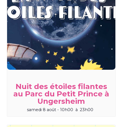
Nuit des étoiles filantes
au Parc du Petit Prince à
Ungersheim
samedi 8 août - 10h00
à
23h00