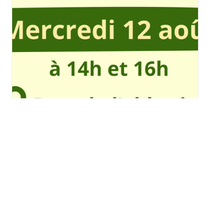
Spectacle de Rosinka à
Ottmarsheim
mercredi 12 août - 14h00
à
16h00