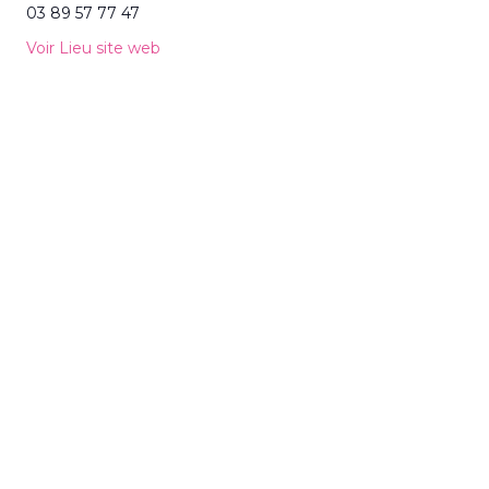
03 89 57 77 47
Voir Lieu site web
TOUS LES ÉVÈNEMENTS
Recevez les dernières actualités
sur votre smartphone,
inscrivez-
vous à la newsletter
m2A le mag !
S'INSCRIRE